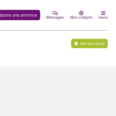
épose une annonce
Messages
Mon compte
menu
Alertes dons