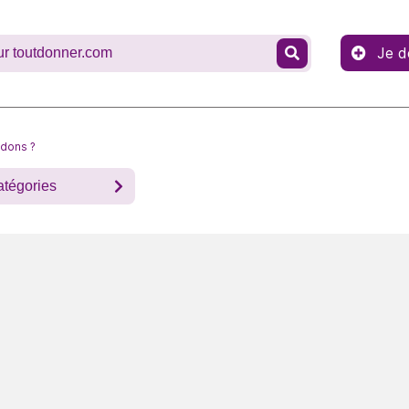
Je d
 dons ?
atégories