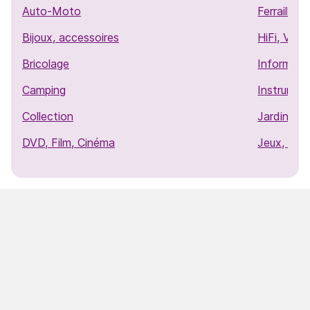
Auto-Moto
Ferraille,
Bijoux, accessoires
HiFi, Vid
Bricolage
Informati
Camping
Instrumen
Collection
Jardinage
DVD, Film, Cinéma
Jeux, Jou