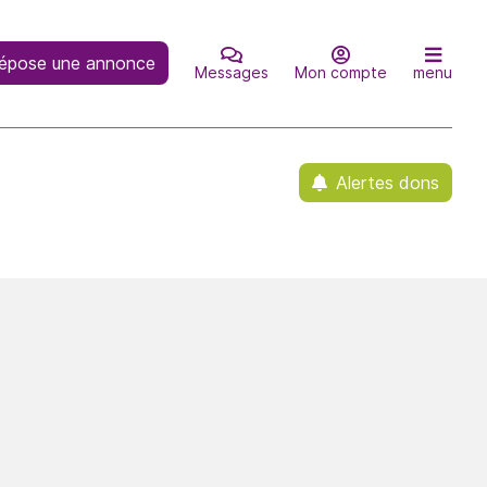
épose une annonce
Messages
Mon compte
menu
Alertes dons