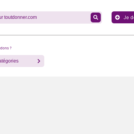
Je d
 dons ?
atégories