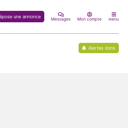
épose une annonce
Messages
Mon compte
menu
Alertes dons