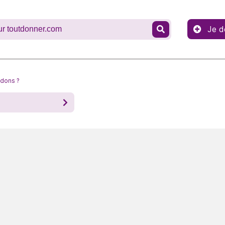
Je d
 dons ?