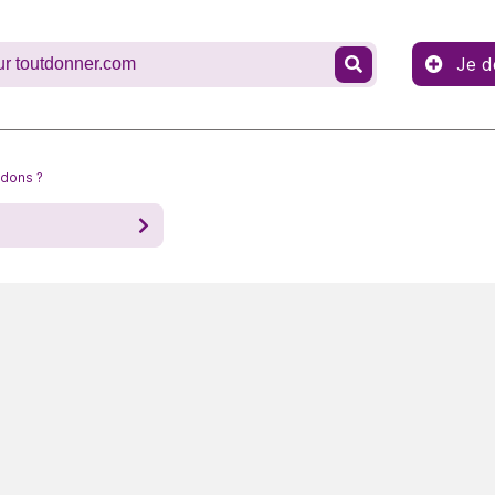
Je d
 dons ?