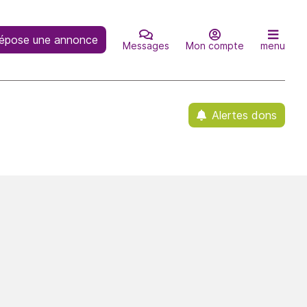
épose une annonce
Messages
Mon compte
menu
Alertes dons