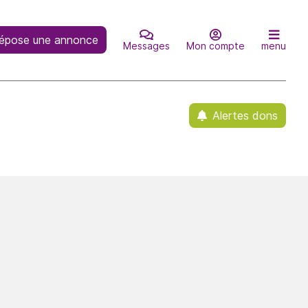
épose une annonce
Messages
Mon compte
menu
Alertes dons