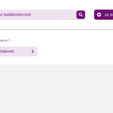
Je d
 dons ?
Internet