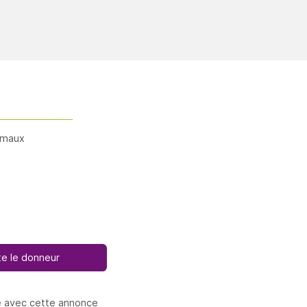
imaux
e le donneur
e avec cette annonce