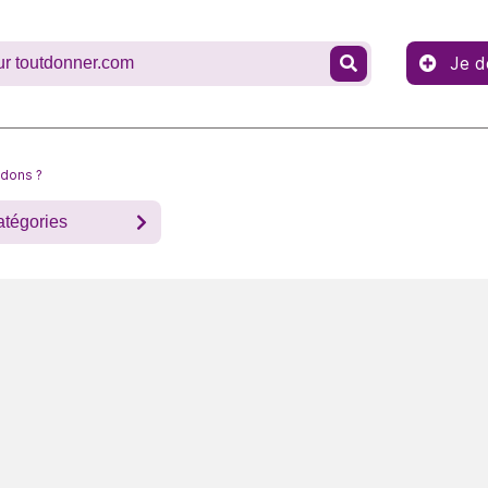
Je d
 dons ?
atégories