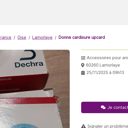
France
Oise
Lamorlaye
Donne cardisure upcard
Accessoires pour an
60260 Lamorlaye
25/11/2025 à 09h13
Je contact
Signaler un problèm