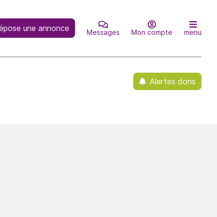
épose une annonce
Messages
Mon compte
menu
Alertes dons