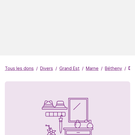
Tous les dons
Divers
Grand Est
Marne
Bétheny
Do