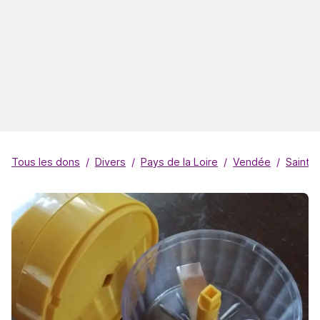
Tous les dons
Divers
Pays de la Loire
Vendée
Saint-