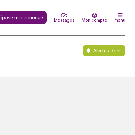
épose une annonce
Messages
Mon compte
menu
Alertes dons