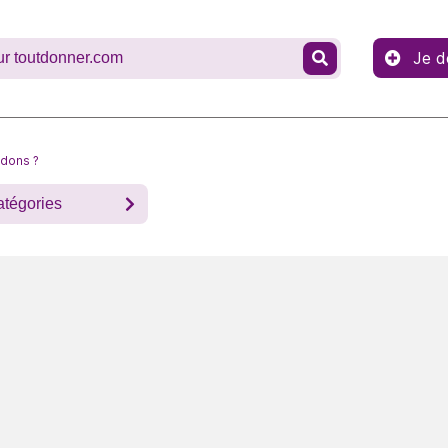
Je d
 dons ?
atégories