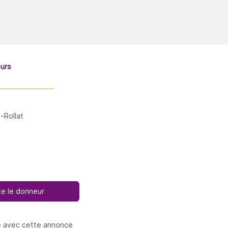
eurs
-Rollat
e le donneur
e avec cette annonce