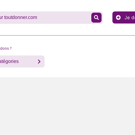
Je d
 dons ?
atégories