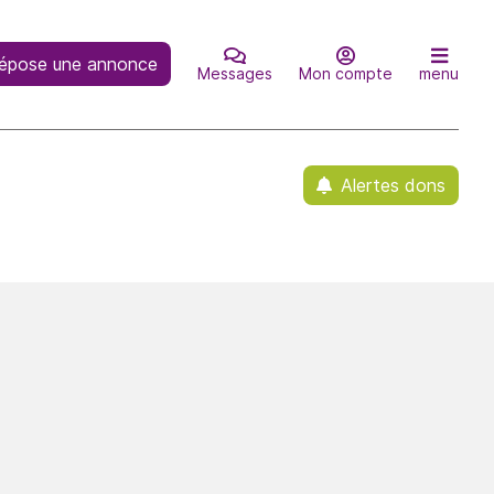
épose une annonce
Messages
Mon compte
menu
Alertes dons