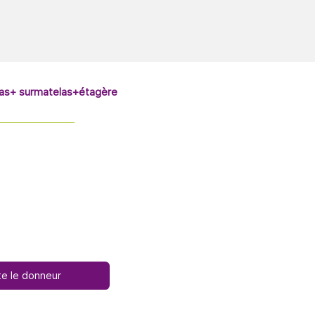
las+ surmatelas+étagère
e le donneur