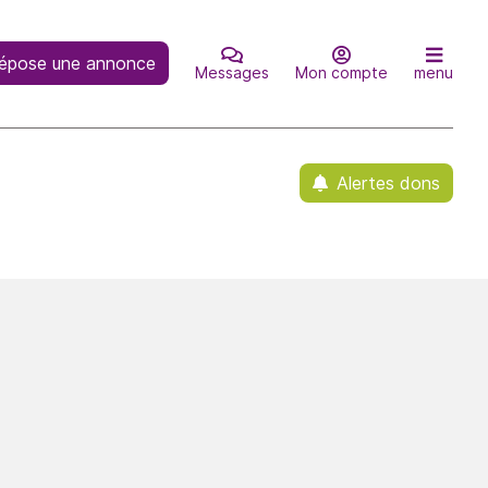
épose une annonce
Messages
Mon compte
menu
Alertes dons