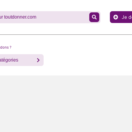
Je d
 dons ?
atégories