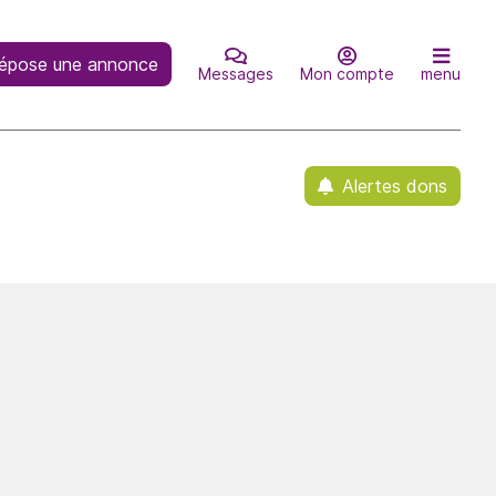
épose une annonce
Messages
Mon compte
menu
Alertes dons