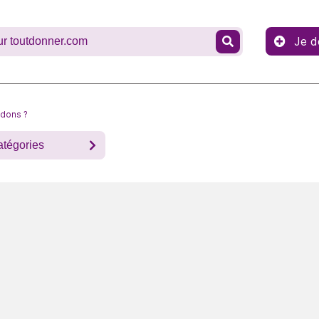
Je d
 dons ?
atégories