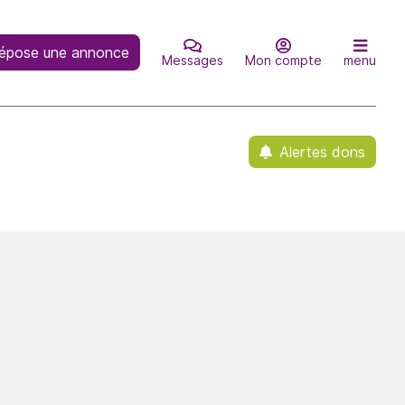
épose une annonce
Messages
Mon compte
menu
Alertes dons