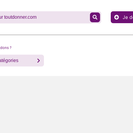
Je d
 dons ?
atégories