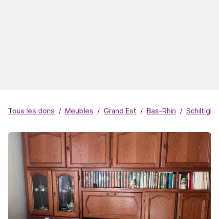
Tous les dons
Meubles
Grand Est
Bas-Rhin
Schiltigh