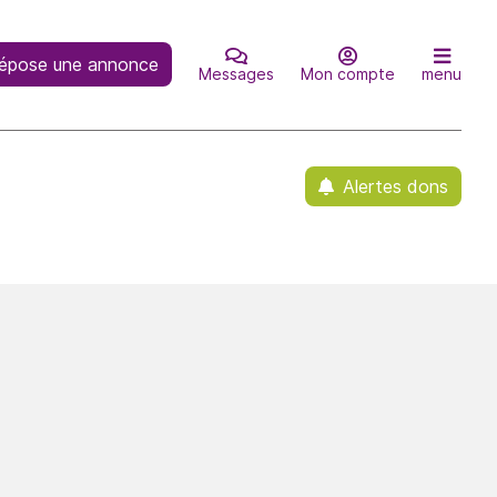
épose une annonce
Messages
Mon compte
menu
Alertes dons