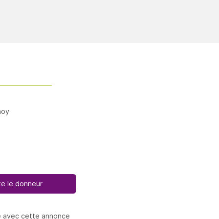
noy
e le donneur
e avec cette annonce