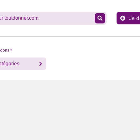
Je d
 dons ?
atégories