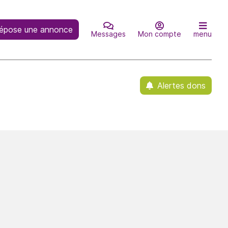
épose une annonce
Messages
Mon compte
menu
Alertes dons