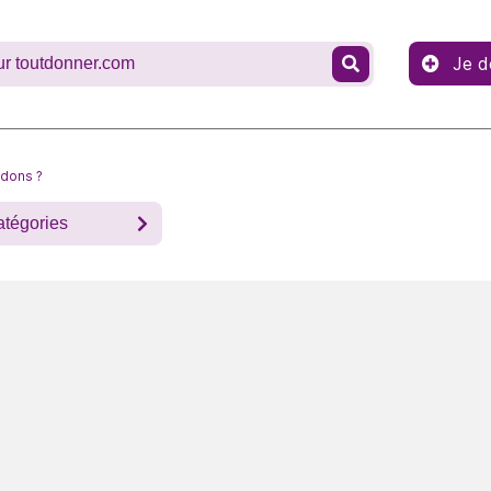
Je d
 dons ?
atégories