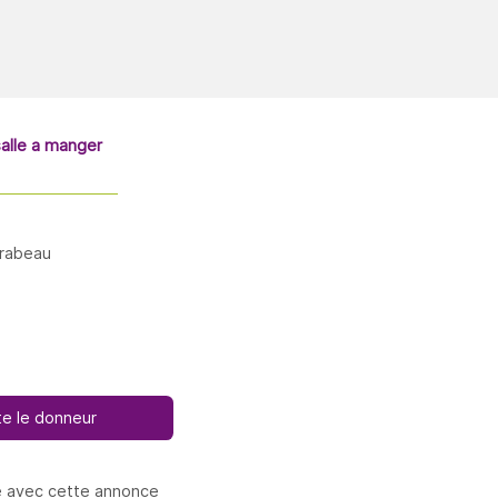
alle a manger
irabeau
e le donneur
e avec cette annonce