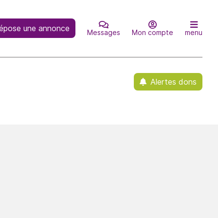
épose une annonce
Messages
Mon compte
menu
Alertes dons