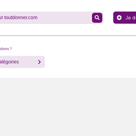
Je d
 dons ?
atégories