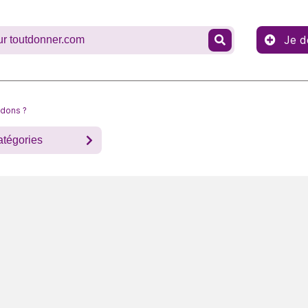
Je d
 dons ?
atégories