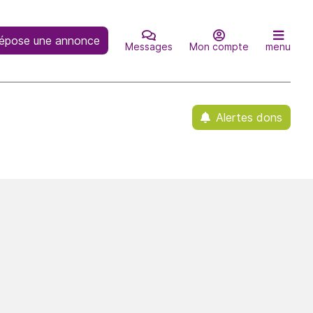
épose une annonce
Messages
Mon compte
menu
Alertes dons