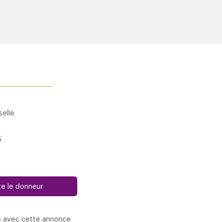
elle
5
e le donneur
e avec cette annonce