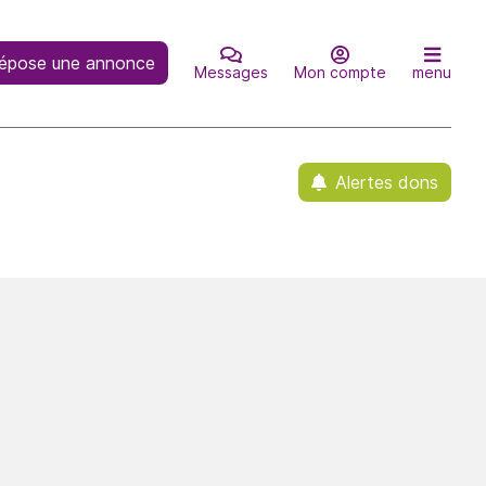
épose une annonce
Messages
Mon compte
menu
Alertes dons