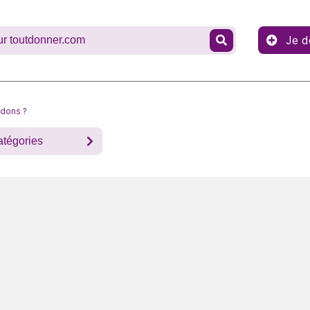
Je d
 dons ?
atégories