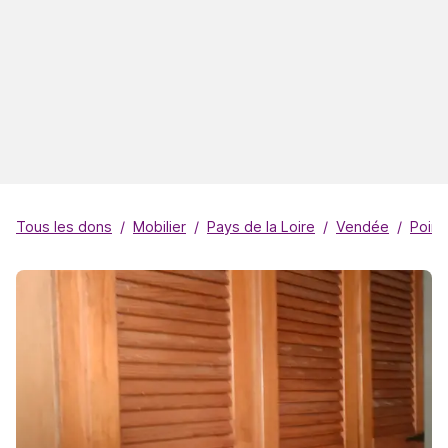
Tous les dons
Mobilier
Pays de la Loire
Vendée
Poiro