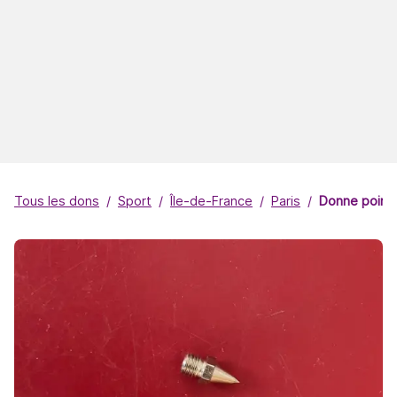
Tous les dons
Sport
Île-de-France
Paris
Donne point