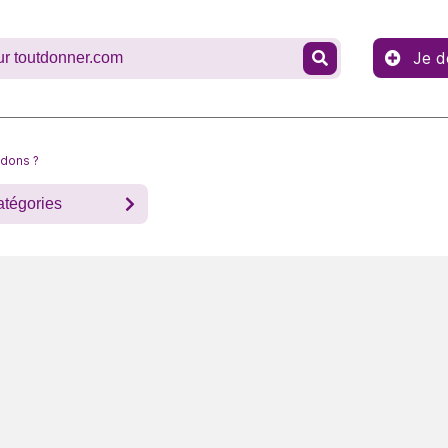
Je d
 dons ?
atégories