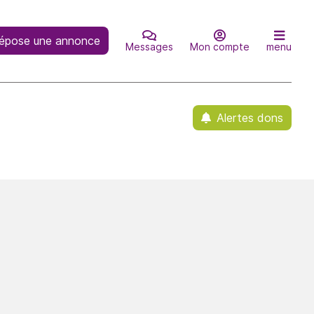
épose une annonce
Messages
Mon compte
menu
Alertes dons