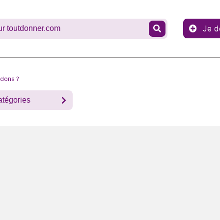
Je d
 dons ?
atégories