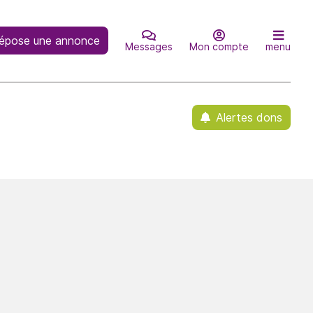
épose une annonce
Messages
Mon compte
menu
Alertes dons