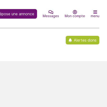
épose une annonce
Messages
Mon compte
menu
Alertes dons