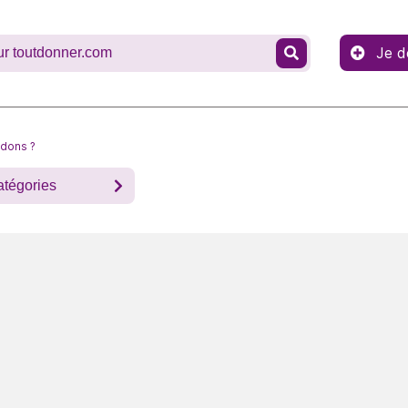
Je d
 dons ?
atégories