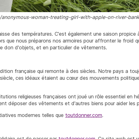
o/anonymous-woman-treating-girl-with-apple-on-river-ba
baisse des températures. C'est également une saison propice à 
rs que nous préparons nos armoires pour affronter le froid q
e don d'objets, et en particulier de vêtements.
ition française qui remonte à des siècles. Notre pays a toujo
 siècle, ces idéaux étaient au cœur des mouvements politiques
titutions religieuses françaises ont joué un rôle essentiel en h
nt déposer des vêtements et d'autres biens pour aider les p
nitiatives modernes telles que
toutdonner.com
.
olidaire est de passer par
toutdonner.com
. Ce site web est 