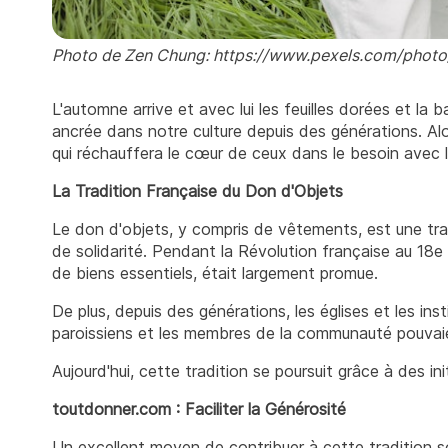
Photo de Zen Chung: https://www.pexels.com/phot
L'automne arrive et avec lui les feuilles dorées et la 
ancrée dans notre culture depuis des générations. Alo
qui réchauffera le cœur de ceux dans le besoin avec l
La Tradition Française du Don d'Objets
Le don d'objets, y compris de vêtements, est une trad
de solidarité. Pendant la Révolution française au 18e
de biens essentiels, était largement promue.
De plus, depuis des générations, les églises et les ins
paroissiens et les membres de la communauté pouvaie
Aujourd'hui, cette tradition se poursuit grâce à des i
toutdonner.com : Faciliter la Générosité
Un excellent moyen de contribuer à cette tradition s