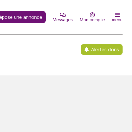
épose une annonce
Messages
Mon compte
menu
Alertes dons