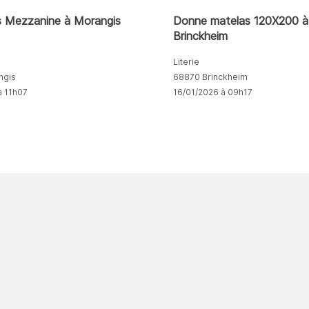
s Mezzanine à Morangis
Donne matelas 120X200 à
Brinckheim
Literie
ngis
68870 Brinckheim
à 11h07
16/01/2026 à 09h17