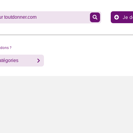
Je d
 dons ?
atégories