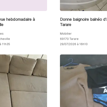
vue hebdomadaire à
Donne baignoire balnéo d'
le
Tarare
ues
Mobilier
heville
69170 Tarare
à 11h35
29/07/2026 à 16h10