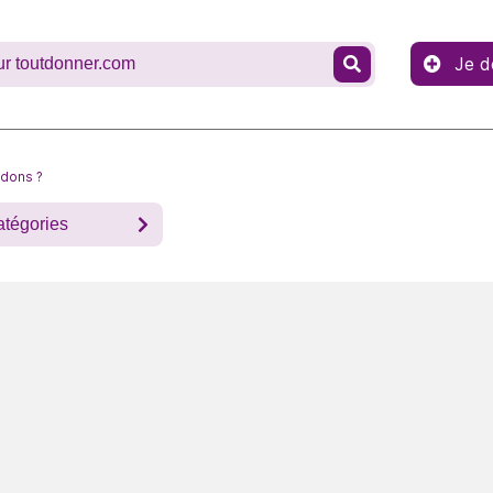
Je d
 dons ?
atégories