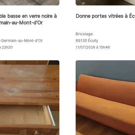
le basse en verre noire à
Donne portes vitrées à Écu
rmain-au-Mont-d’Or
Bricolage
t-Germain-au-Mont-d’Or
69130 Écully
à 22h20
11/07/2026 à 15h46