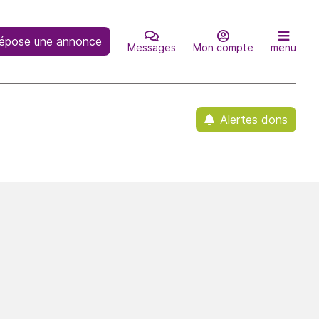
épose une annonce
Messages
Mon compte
menu
Alertes dons