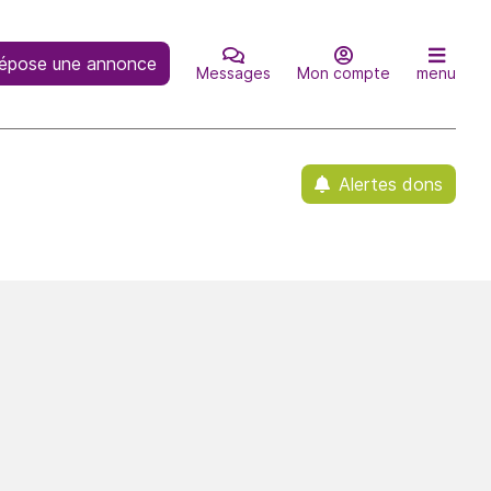
épose une annonce
Messages
Mon compte
menu
Alertes dons