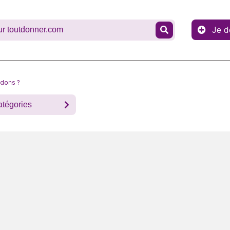
Je d
 dons ?
atégories