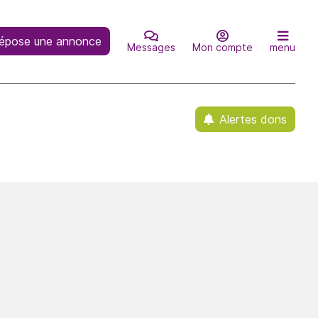
épose une annonce
Messages
Mon compte
menu
Alertes dons