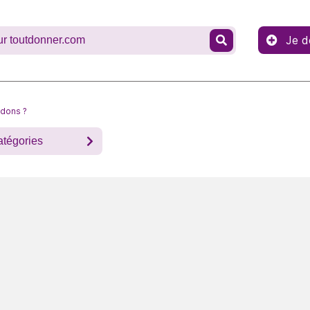
Je d
 dons ?
atégories