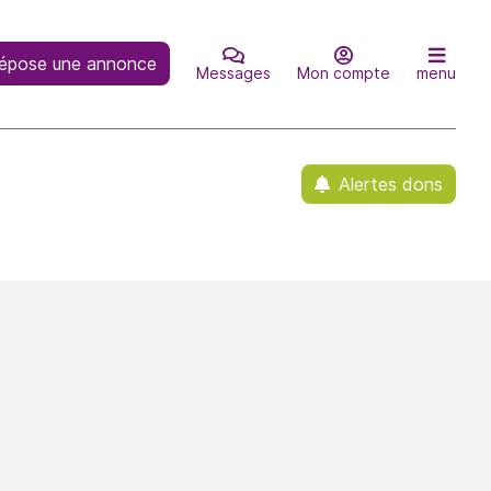
épose une annonce
Messages
Mon compte
menu
Alertes dons