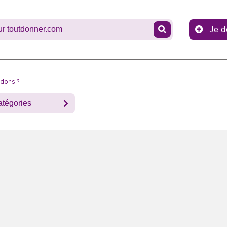
Je d
 dons ?
atégories