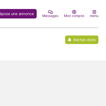
épose une annonce
Messages
Mon compte
menu
Alertes dons