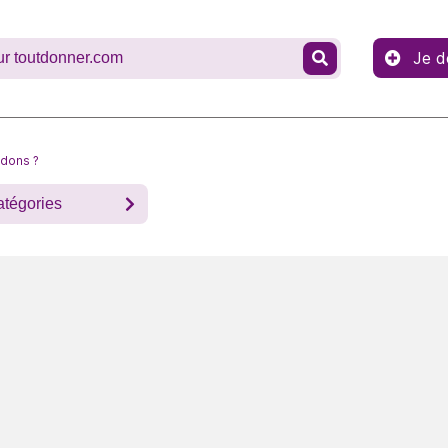
Je d
 dons ?
atégories