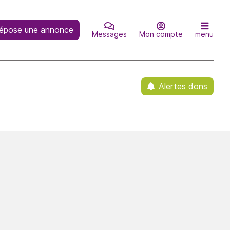
épose une annonce
Messages
Mon compte
menu
Alertes dons