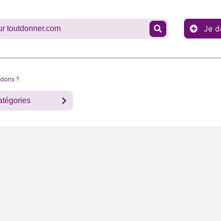
Je d
 dons ?
atégories