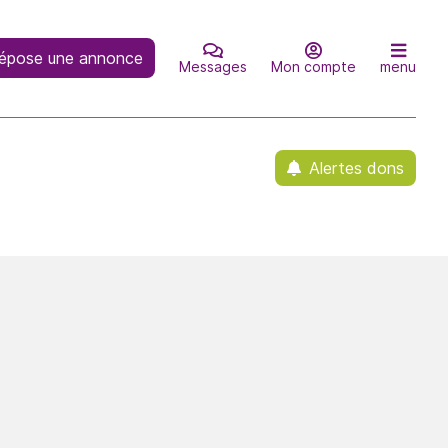
épose une annonce
Messages
Mon compte
menu
Alertes dons