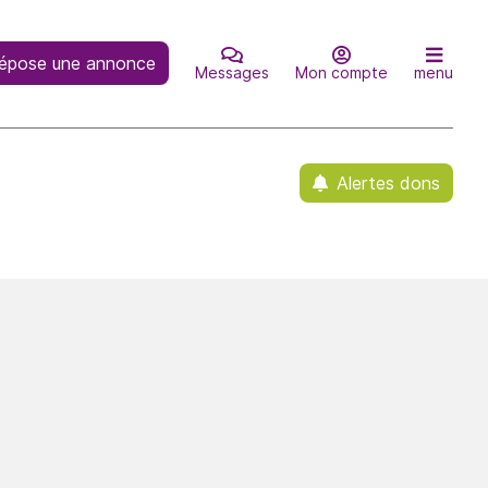
épose une annonce
Messages
Mon compte
menu
Alertes dons