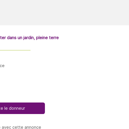
er dans un jardin, pleine terre
nce
e le donneur
e avec cette annonce