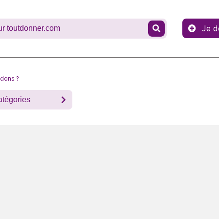
Je d
 dons ?
atégories