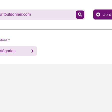
Je d
 dons ?
atégories