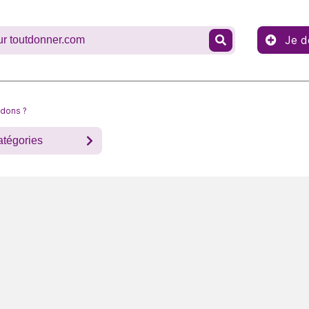
Je d
 dons ?
atégories