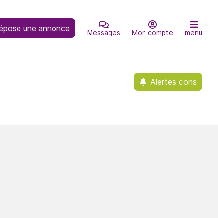
épose une annonce
Messages
Mon compte
menu
Alertes dons