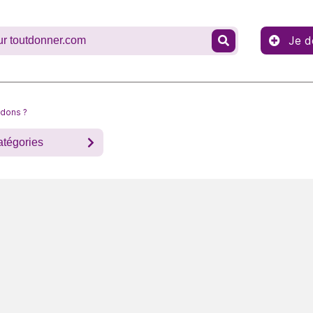
Je d
 dons ?
atégories