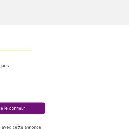
gues
e le donneur
e avec cette annonce