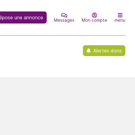
épose une annonce
Messages
Mon compte
menu
Alertes dons