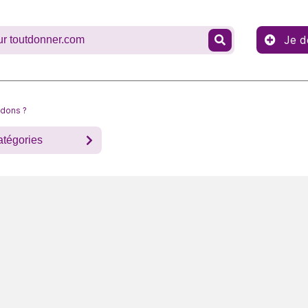
Je d
 dons ?
atégories