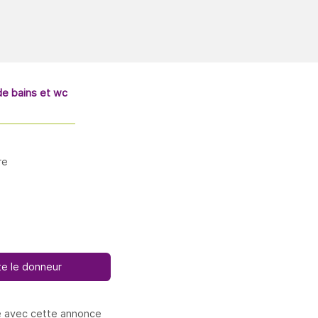
e bains et wc
re
e le donneur
e avec cette annonce