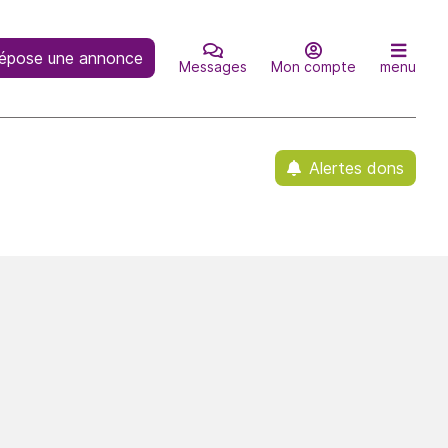
épose une annonce
Messages
Mon compte
menu
Alertes dons