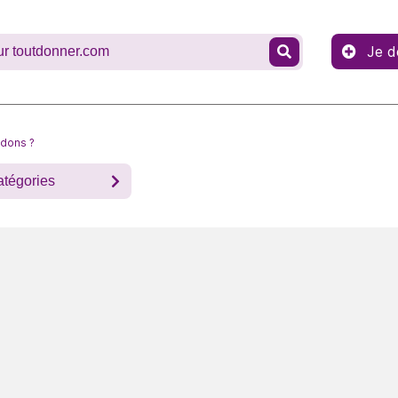
Je d
 dons ?
atégories