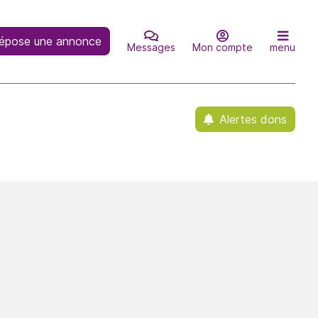
épose une annonce
Messages
Mon compte
menu
Alertes dons