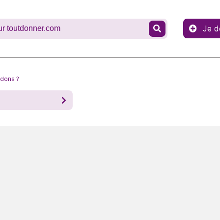
Je d
 dons ?